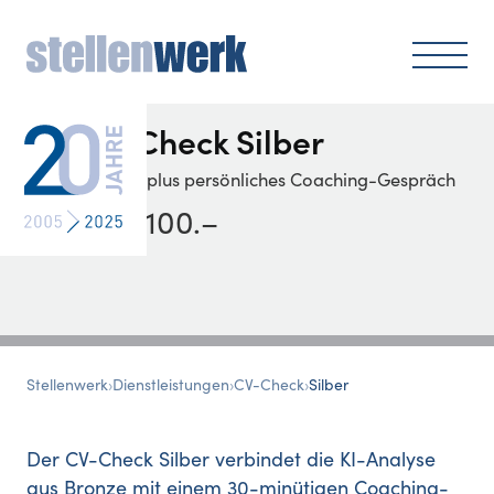
CV-Check
Silber
Analyse plus persönliches Coaching-Gespräch
CHF 100
.–
Stellenwerk
›
Dienstleistungen
›
CV-Check
›
Silber
Der CV-Check Silber verbindet die KI-Analyse
aus Bronze mit einem 30-minütigen Coaching-